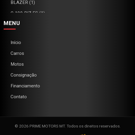
BLAZER (1)
C 100 BIZ ES (1)
MENU
C4 (1)
CAMARO (1)
Início
CB 300R (2)
Carros
CG 160 FAN (1)
Motos
CG 160 TITAN (2)
Consignação
CHEROKEE (1)
Financiamento
CIVIC (1)
Contato
CLASSIC (1)
COMPASS (2)
COROLLA (1)
© 2026 PRIME MOTORS MT. Todos os direitos reservados.
CRONOS (5)