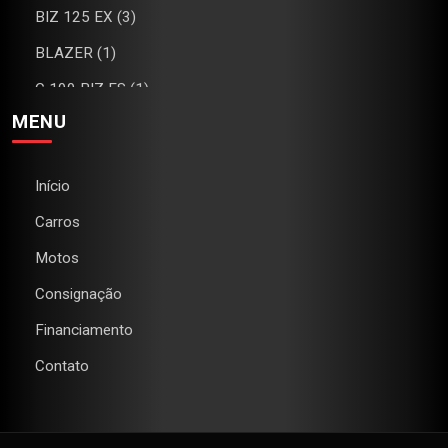
BIZ 125 EX (3)
BLAZER (1)
C 100 BIZ ES (1)
MENU
C4 (1)
CAMARO (1)
Início
CB 300R (2)
Carros
CG 160 FAN (1)
Motos
CG 160 TITAN (2)
Consignação
CHEROKEE (1)
Financiamento
CIVIC (1)
Contato
CLASSIC (1)
COMPASS (2)