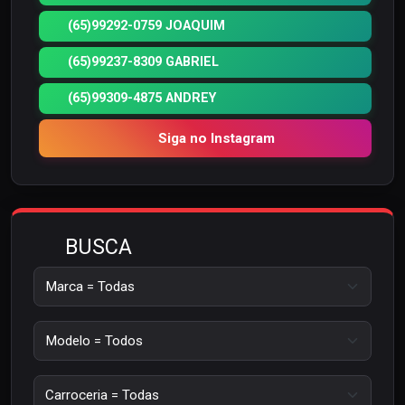
(65)99292-0759 JOAQUIM
(65)99237-8309 GABRIEL
(65)99309-4875 ANDREY
Siga no Instagram
BUSCA