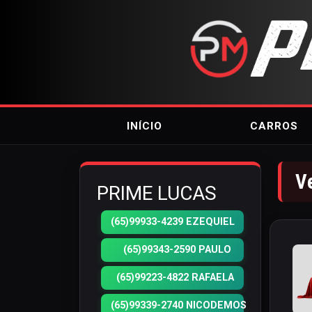
INÍCIO
CARROS
V
PRIME LUCAS
(65)99933-4239 EZEQUIEL
(65)99343-2590 PAULO
(65)99223-4822 RAFAELA
(65)99339-2740 NICODEMOS