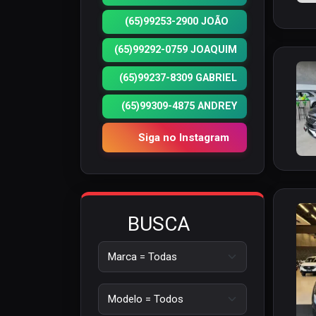
(65)99253-2900 JOÃO
(65)99292-0759 JOAQUIM
(65)99237-8309 GABRIEL
(65)99309-4875 ANDREY
Siga no Instagram
BUSCA