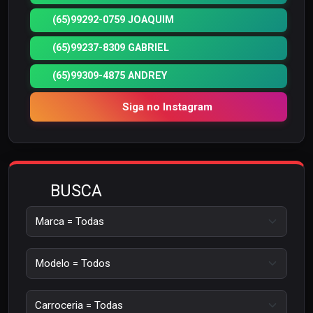
(65)99292-0759 JOAQUIM
(65)99237-8309 GABRIEL
(65)99309-4875 ANDREY
Siga no Instagram
BUSCA