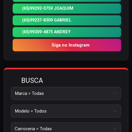
(65)99292-0759 JOAQUIM
(65)99237-8309 GABRIEL
(65)99309-4875 ANDREY
Siga no Instagram
BUSCA