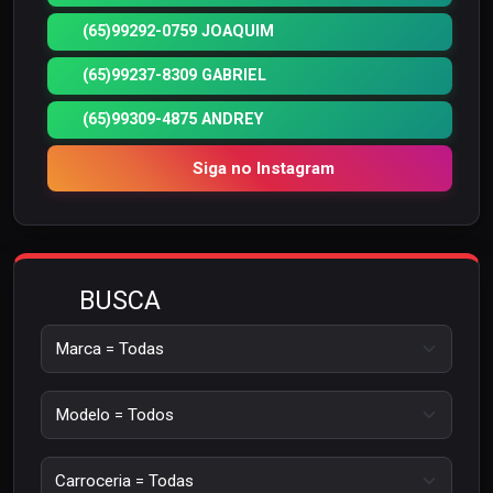
(65)99292-0759 JOAQUIM
(65)99237-8309 GABRIEL
(65)99309-4875 ANDREY
Siga no Instagram
BUSCA