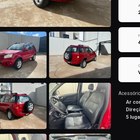
Acessório
Ar co
Direç
5 lug