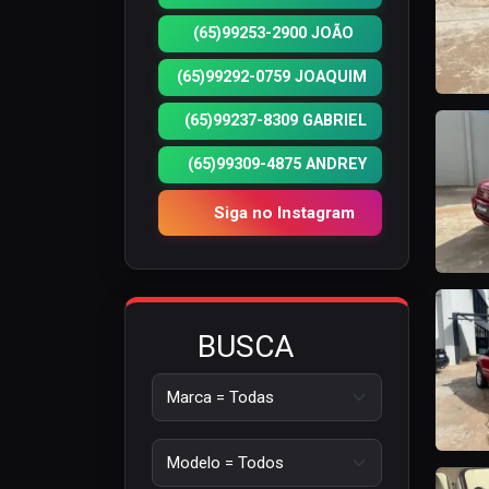
(65)99253-2900 JOÃO
(65)99292-0759 JOAQUIM
(65)99237-8309 GABRIEL
(65)99309-4875 ANDREY
Siga no Instagram
BUSCA