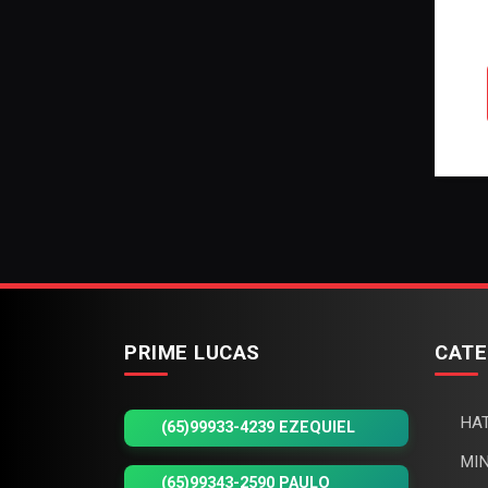
PRIME LUCAS
CATE
HAT
(65)99933-4239 EZEQUIEL
MIN
(65)99343-2590 PAULO