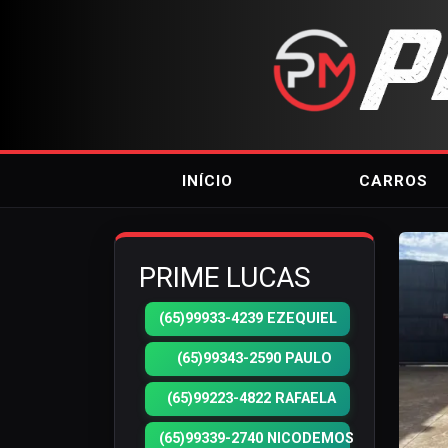
INÍCIO
CARROS
PRIME LUCAS
(65)99933-4239 EZEQUIEL
(65)99343-2590 PAULO
(65)99223-4822 RAFAELA
(65)99339-2740 NICODEMOS