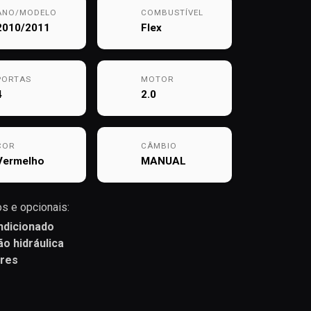
ANO/MODELO
COMBUSTÍVEL
2010/2011
Flex
PORTAS
MOTOR
4
2.0
COR
CÂMBIO
Vermelho
MANUAL
s e opcionais:
ndicionado
ão hidráulica
ares