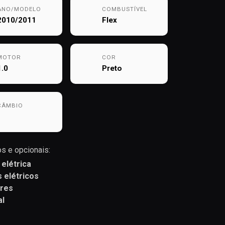
ANO/MODELO
COMBUSTÍVEL
2010/2011
Flex
MOTOR
COR
1.0
Preto
CÂMBIO
s e opcionais:
 elétrica
s elétricos
ares
l