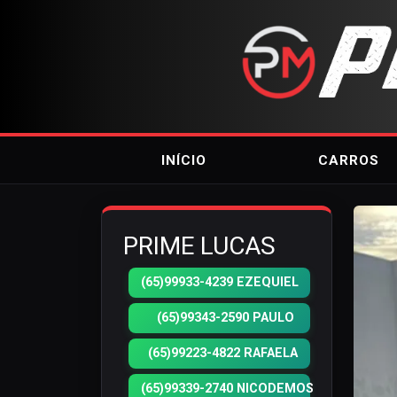
INÍCIO
CARROS
PRIME LUCAS
(65)99933-4239 EZEQUIEL
(65)99343-2590 PAULO
(65)99223-4822 RAFAELA
(65)99339-2740 NICODEMOS