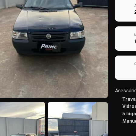
Acessório
Trava
Vidro
5 lug
Manua