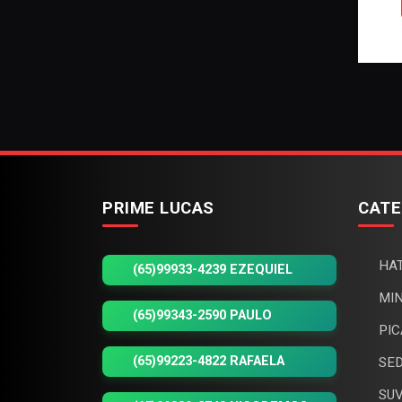
PRIME LUCAS
CATE
HAT
(65)99933-4239 EZEQUIEL
MIN
(65)99343-2590 PAULO
PIC
(65)99223-4822 RAFAELA
SED
SUV