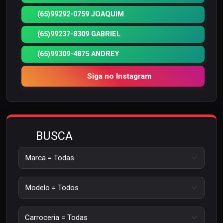
(65)99292-0759 JOAQUIM
(65)99237-8309 GABRIEL
(65)99309-4875 ANDREY
Siga no Instagram
BUSCA