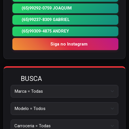
(65)99292-0759 JOAQUIM
(65)99237-8309 GABRIEL
(65)99309-4875 ANDREY
Siga no Instagram
BUSCA