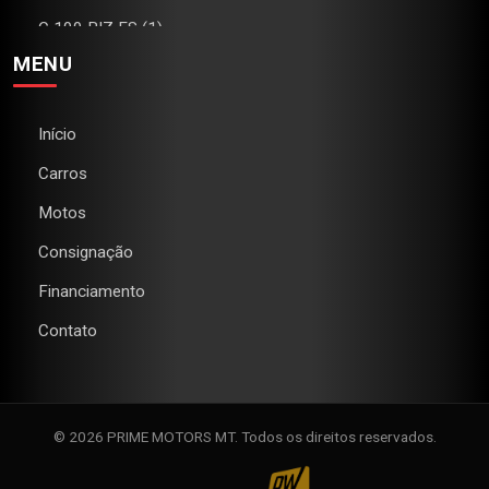
C 100 BIZ ES (1)
MENU
C4 (1)
CAMARO (1)
Início
CB 300R (2)
Carros
CG 160 FAN (1)
Motos
CG 160 TITAN (2)
Consignação
CHEROKEE (1)
Financiamento
CIVIC (1)
Contato
CLASSIC (1)
COMPASS (2)
COROLLA (1)
© 2026 PRIME MOTORS MT. Todos os direitos reservados.
CRONOS (5)