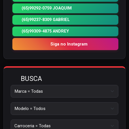
(65)99292-0759 JOAQUIM
(65)99237-8309 GABRIEL
(65)99309-4875 ANDREY
Siga no Instagram
BUSCA