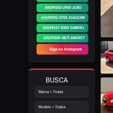
(65)99253-2900 JOÃO
(65)99292-0759 JOAQUIM
(65)99237-8309 GABRIEL
(65)99309-4875 ANDREY
Siga no Instagram
BUSCA