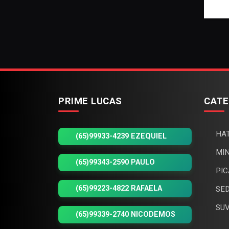
PRIME LUCAS
CATE
HAT
(65)99933-4239 EZEQUIEL
MIN
(65)99343-2590 PAULO
PIC
(65)99223-4822 RAFAELA
SED
SUV
(65)99339-2740 NICODEMOS