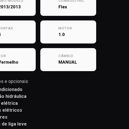
ANO/MODELO
COMBUSTÍVEL
2013/2013
Flex
PORTAS
MOTOR
4
1.0
COR
CÂMBIO
Vermelho
MANUAL
s e opcionais:
ndicionado
ão hidráulica
 elétrica
s elétricos
ares
 de liga leve