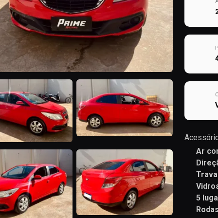
Acessório
Ar co
Direç
Trava
Vidro
5 lug
Rodas