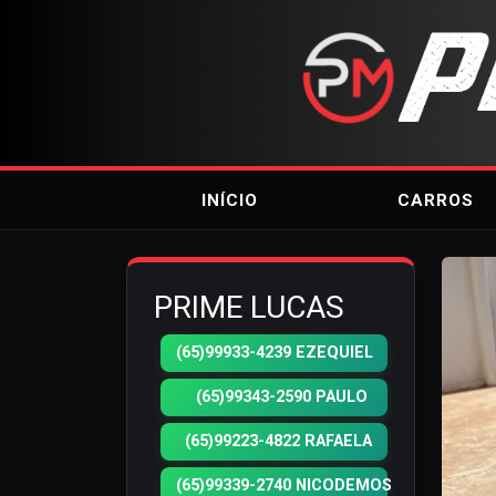
INÍCIO
CARROS
PRIME LUCAS
(65)99933-4239 EZEQUIEL
(65)99343-2590 PAULO
(65)99223-4822 RAFAELA
(65)99339-2740 NICODEMOS