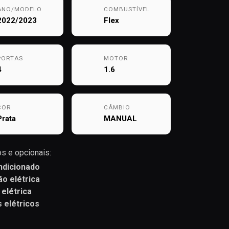
ANO/MODELO
COMBUSTÍVEL
2022/2023
Flex
PORTAS
MOTOR
4
1.6
COR
CÂMBIO
Prata
MANUAL
s e opcionais:
ndicionado
ão elétrica
 elétrica
s elétricos