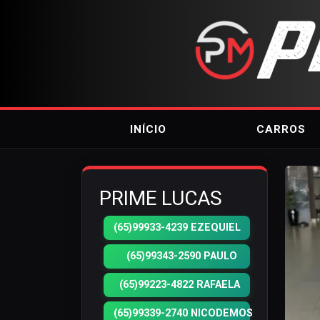
INÍCIO
CARROS
PRIME LUCAS
(65)99933-4239 EZEQUIEL
(65)99343-2590 PAULO
(65)99223-4822 RAFAELA
(65)99339-2740 NICODEMOS