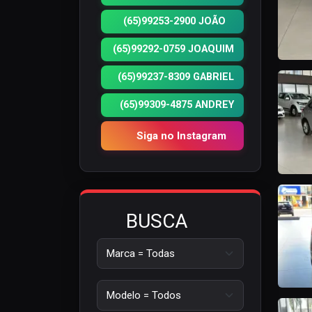
(65)99253-2900 JOÃO
(65)99292-0759 JOAQUIM
(65)99237-8309 GABRIEL
(65)99309-4875 ANDREY
Siga no Instagram
BUSCA