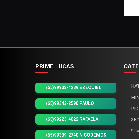
PRIME LUCAS
CATE
HAT
(65)99933-4239 EZEQUIEL
MIN
(65)99343-2590 PAULO
PIC
(65)99223-4822 RAFAELA
SED
SUV
(65)99339-2740 NICODEMOS