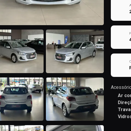
Acessório
Ar co
Direç
Trava
Vidro