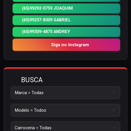
(65)99292-0759 JOAQUIM
(65)99237-8309 GABRIEL
(65)99309-4875 ANDREY
Siga no Instagram
BUSCA