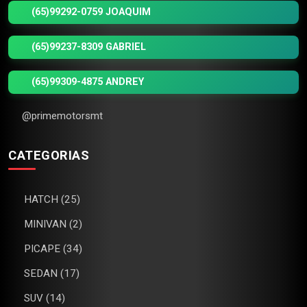
(65)99292-0759 JOAQUIM
(65)99237-8309 GABRIEL
(65)99309-4875 ANDREY
@primemotorsmt
CATEGORIAS
HATCH (25)
MINIVAN (2)
PICAPE (34)
SEDAN (17)
SUV (14)